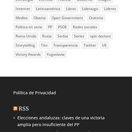
Internet
Latinoamérica
Libros
Liderazgo
Líderes
Medios
Obama
Open Government
Oratoria
Política en serie
PP
PSOE
Redes sociales
Reino Unido
Rusia
Serbia
Series
spin doctors
Storytelling
Tito
Transparencia
Twitter
UE
Victory Awards
Yugoslavia
Política de
Privacidad
RSS
Elecciones andaluzas: claves de una victoria
amplia pero insuficiente del PP