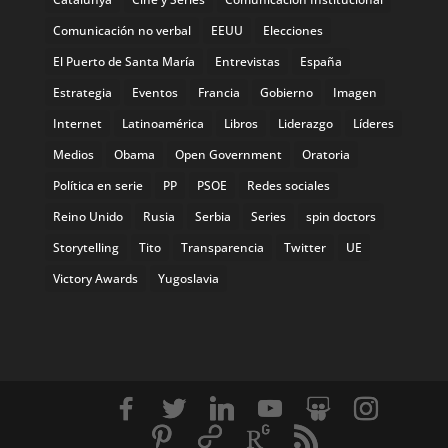
Comunicación no verbal
EEUU
Elecciones
El Puerto de Santa María
Entrevistas
España
Estrategia
Eventos
Francia
Gobierno
Imagen
Internet
Latinoamérica
Libros
Liderazgo
Líderes
Medios
Obama
Open Government
Oratoria
Política en serie
PP
PSOE
Redes sociales
Reino Unido
Rusia
Serbia
Series
spin doctors
Storytelling
Tito
Transparencia
Twitter
UE
Victory Awards
Yugoslavia