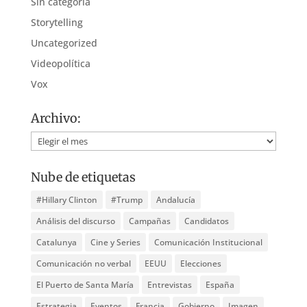
Sin categoría
Storytelling
Uncategorized
Videopolítica
Vox
Archivo:
Archivo:
Nube de etiquetas
#Hillary Clinton
#Trump
Andalucía
Análisis del discurso
Campañas
Candidatos
Catalunya
Cine y Series
Comunicación Institucional
Comunicación no verbal
EEUU
Elecciones
El Puerto de Santa María
Entrevistas
España
Estrategia
Eventos
Francia
Gobierno
Imagen