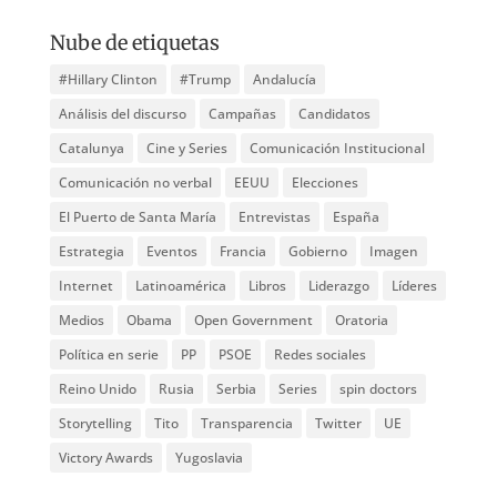
Nube de etiquetas
#Hillary Clinton
#Trump
Andalucía
Análisis del discurso
Campañas
Candidatos
Catalunya
Cine y Series
Comunicación Institucional
Comunicación no verbal
EEUU
Elecciones
El Puerto de Santa María
Entrevistas
España
Estrategia
Eventos
Francia
Gobierno
Imagen
Internet
Latinoamérica
Libros
Liderazgo
Líderes
Medios
Obama
Open Government
Oratoria
Política en serie
PP
PSOE
Redes sociales
Reino Unido
Rusia
Serbia
Series
spin doctors
Storytelling
Tito
Transparencia
Twitter
UE
Victory Awards
Yugoslavia