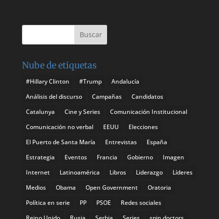
Nube de etiquetas
#Hillary Clinton
#Trump
Andalucía
Análisis del discurso
Campañas
Candidatos
Catalunya
Cine y Series
Comunicación Institucional
Comunicación no verbal
EEUU
Elecciones
El Puerto de Santa María
Entrevistas
España
Estrategia
Eventos
Francia
Gobierno
Imagen
Internet
Latinoamérica
Libros
Liderazgo
Líderes
Medios
Obama
Open Government
Oratoria
Política en serie
PP
PSOE
Redes sociales
Reino Unido
Rusia
Serbia
Series
spin doctors