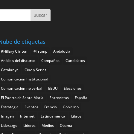
Nube de etiquetas
#Hillary Clinton
#Trump
Andalucía
Análisis del discurso
Campañas
Candidatos
Catalunya
Cine y Series
Comunicación Institucional
Comunicación no verbal
EEUU
Elecciones
El Puerto de Santa María
Entrevistas
España
Estrategia
Eventos
Francia
Gobierno
Imagen
Internet
Latinoamérica
Libros
Liderazgo
Líderes
Medios
Obama