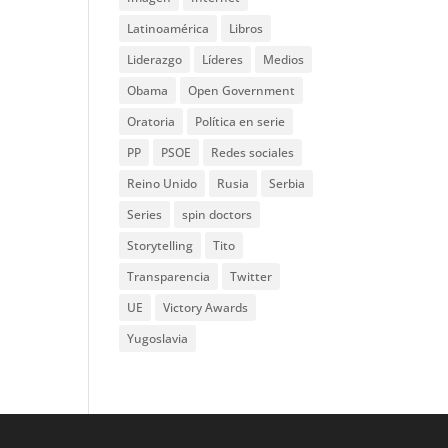
Latinoamérica
Libros
Liderazgo
Líderes
Medios
Obama
Open Government
Oratoria
Política en serie
PP
PSOE
Redes sociales
Reino Unido
Rusia
Serbia
Series
spin doctors
Storytelling
Tito
Transparencia
Twitter
UE
Victory Awards
Yugoslavia