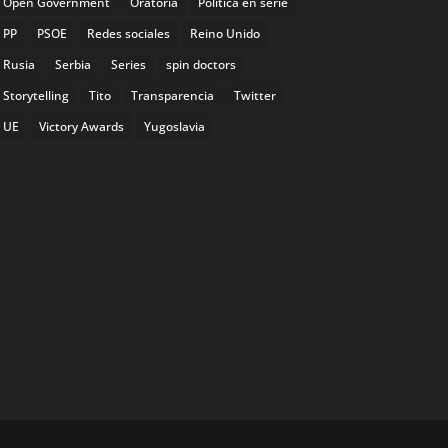
Open Government
Oratoria
Política en serie
PP
PSOE
Redes sociales
Reino Unido
Rusia
Serbia
Series
spin doctors
Storytelling
Tito
Transparencia
Twitter
UE
Victory Awards
Yugoslavia