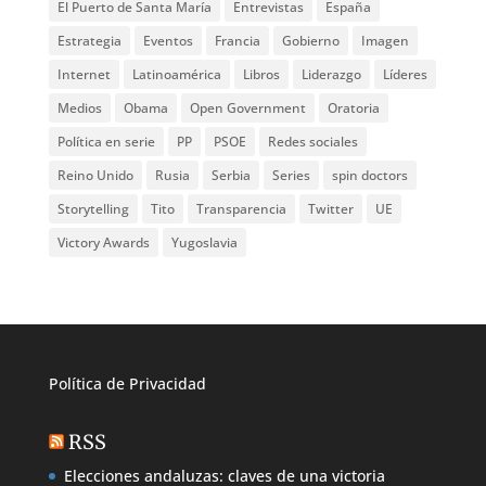
El Puerto de Santa María
Entrevistas
España
Estrategia
Eventos
Francia
Gobierno
Imagen
Internet
Latinoamérica
Libros
Liderazgo
Líderes
Medios
Obama
Open Government
Oratoria
Política en serie
PP
PSOE
Redes sociales
Reino Unido
Rusia
Serbia
Series
spin doctors
Storytelling
Tito
Transparencia
Twitter
UE
Victory Awards
Yugoslavia
Política de
Privacidad
RSS
Elecciones andaluzas: claves de una victoria