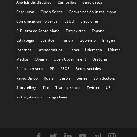
Análisis del discurso
Campañas
Candidatos
Catalunya
Cine y Series
Comunicación Institucional
Comunicación no verbal
EEUU
Elecciones
El Puerto de Santa María
Entrevistas
España
Estrategia
Eventos
Francia
Gobierno
Imagen
Internet
Latinoamérica
Libros
Liderazgo
Líderes
Medios
Obama
Open Government
Oratoria
Política en serie
PP
PSOE
Redes sociales
Reino Unido
Rusia
Serbia
Series
spin doctors
Storytelling
Tito
Transparencia
Twitter
UE
Victory Awards
Yugoslavia