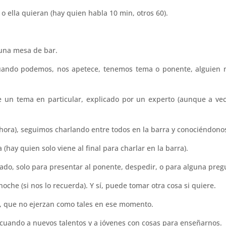
 o ella quieran (hay quien habla 10 min, otros 60).
 una mesa de bar.
cuando podemos, nos apetece, tenemos tema o ponente, alguien 
re un tema en particular, explicado por un experto (aunque a ve
ora), seguimos charlando entre todos en la barra y conociéndono
(hay quien solo viene al final para charlar en la barra).
do, solo para presentar al ponente, despedir, o para alguna preg
oche (si nos lo recuerda). Y sí, puede tomar otra cosa si quiere.
nos, que no ejerzan como tales en ese momento.
n cuando a nuevos talentos y a jóvenes con cosas para enseñarnos.