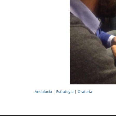
Andalucía
|
Estrategia
|
Oratoria