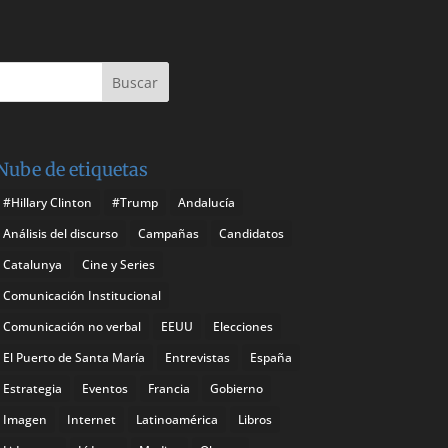
Nube de etiquetas
#Hillary Clinton
#Trump
Andalucía
Análisis del discurso
Campañas
Candidatos
Catalunya
Cine y Series
Comunicación Institucional
Comunicación no verbal
EEUU
Elecciones
El Puerto de Santa María
Entrevistas
España
Estrategia
Eventos
Francia
Gobierno
Imagen
Internet
Latinoamérica
Libros