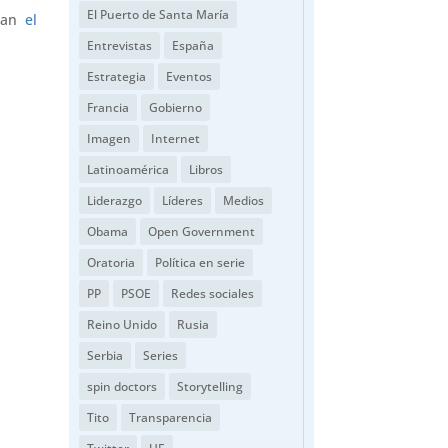
El Puerto de Santa María
lean
el
Entrevistas
España
Estrategia
Eventos
Francia
Gobierno
Imagen
Internet
Latinoamérica
Libros
Liderazgo
Líderes
Medios
Obama
Open Government
Oratoria
Política en serie
PP
PSOE
Redes sociales
Reino Unido
Rusia
Serbia
Series
spin doctors
Storytelling
Tito
Transparencia