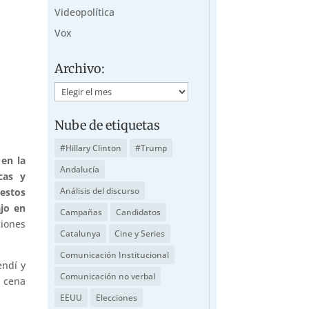
Videopolítica
Vox
Archivo:
Archivo:
Nube de etiquetas
#Hillary Clinton
#Trump
en la
Andalucía
cas y
Análisis del discurso
 estos
ajo en
Campañas
Candidatos
ciones
Catalunya
Cine y Series
Comunicación Institucional
endí y
Comunicación no verbal
a cena
EEUU
Elecciones