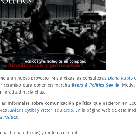
o a un nuevo proyecto. Mis amigas las consultoras
Diana Rubio 
ar conmigo para poner en marcha
Beers & Politics
Sevilla
. Motiv
i gratitud hacia ellas.
arlas informales
sobre comunicación política
que nacieron en 200
ores
Xavier Peytibi
y
Víctor Izquierdo
. En la página web de esta inici
& Politics
:
onal ha habido dos) y un tema central.