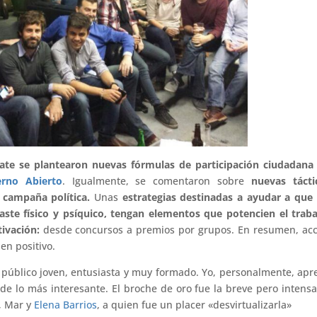
ate se plantearon nuevas fórmulas de participación ciudadana 
erno Abierto
. Igualmente, se comentaron sobre
nuevas tácti
 campaña política.
Unas
estrategias destinadas a ayudar a que
ste físico y psíquico, tengan elementos que potencien el trab
tivación:
desde concursos a premios por grupos. En resumen, ac
en positivo.
n público joven, entusiasta y muy formado. Yo, personalmente, apr
de lo más interesante. El broche de oro fue la breve pero intens
a, Mar y
Elena Barrios
, a quien fue un placer «desvirtualizarla»