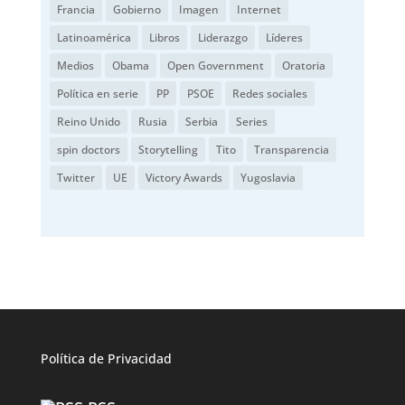
Francia
Gobierno
Imagen
Internet
Latinoamérica
Libros
Liderazgo
Líderes
Medios
Obama
Open Government
Oratoria
Política en serie
PP
PSOE
Redes sociales
Reino Unido
Rusia
Serbia
Series
spin doctors
Storytelling
Tito
Transparencia
Twitter
UE
Victory Awards
Yugoslavia
Política de
Privacidad