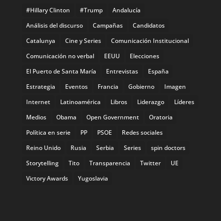
#Hillary Clinton
#Trump
Andalucía
Análisis del discurso
Campañas
Candidatos
Catalunya
Cine y Series
Comunicación Institucional
Comunicación no verbal
EEUU
Elecciones
El Puerto de Santa María
Entrevistas
España
Estrategia
Eventos
Francia
Gobierno
Imagen
Internet
Latinoamérica
Libros
Liderazgo
Líderes
Medios
Obama
Open Government
Oratoria
Política en serie
PP
PSOE
Redes sociales
Reino Unido
Rusia
Serbia
Series
spin doctors
Storytelling
Tito
Transparencia
Twitter
UE
Victory Awards
Yugoslavia