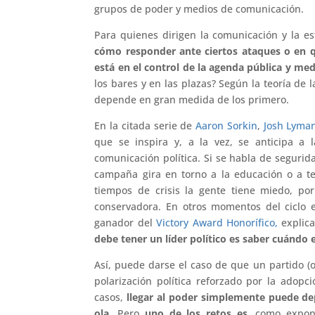
grupos de poder y medios de comunicación.
Para quienes dirigen la comunicación y la est
cómo responder ante ciertos ataques o en 
está en el control de la agenda pública y med
los bares y en las plazas? Según la teoría de 
depende en gran medida de los primero.
En la citada serie de
Aaron Sorkin
,
Josh Lyma
que se inspira y, a la vez, se anticipa a 
comunicación política. Si se habla de segurid
campaña gira en torno a la educación o a te
tiempos de crisis la gente tiene miedo, p
conservadora. En otros momentos del ciclo e
ganador del
Victory Award Honorífico,
explic
debe tener un líder político es saber cuándo e
Así, puede darse el caso de que un partido (o
polarización política reforzado por la adop
casos,
llegar al poder simplemente puede d
ola.
Pero
uno de los retos es
, como expon