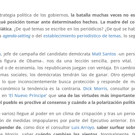
rategia política de los gobiernos,
la batalla muchas veces no es
qué posición tomar ante determinados hechos. La madre del co
iática
. ¿De qué temas se escribe en los periódicos? ¿De qué se ha
la
agenda-setting
o del
establecimiento periodístico de temas
, lo s
n
, jefe de campaña del candidato demócrata
Matt Santos
-un pers
la figura de Obama-, nos da una lección sencilla, pero vital,
ad o de economía, los republicanos juegan con ventaja. En cambio,
mas sociales, los demócratas tendrán las de ganar. Otro ejemp
or lo que inconscientemente busca protección y responde de m
conómico la tendencia es la contraria.
Dick Morris
, consultor po
a en
‘El Nuevo Príncipe’
que
una de las virtudes más importante
l pueblo es proclive al consenso y cuándo a la polarización políti
 varios) llegue al poder en un clima de crispación y tras un peri
ción de medidas impopulares por parte del Ejecutivo anterior. E
epender de
, como dice el consultor
Luis Arroyo
,
saber surfear sob
e Morris, saber
cuándo cambian los vientos.
Normalmente, tr