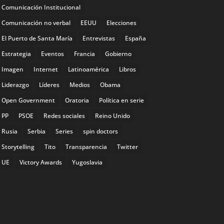
Comunicación Institucional
Comunicación no verbal
EEUU
Elecciones
El Puerto de Santa María
Entrevistas
España
Estrategia
Eventos
Francia
Gobierno
Imagen
Internet
Latinoamérica
Libros
Liderazgo
Líderes
Medios
Obama
Open Government
Oratoria
Política en serie
PP
PSOE
Redes sociales
Reino Unido
Rusia
Serbia
Series
spin doctors
Storytelling
Tito
Transparencia
Twitter
UE
Victory Awards
Yugoslavia