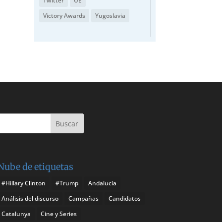
Twitter
UE
Victory Awards
Yugoslavia
Nube de etiquetas
#Hillary Clinton
#Trump
Andalucía
Análisis del discurso
Campañas
Candidatos
Catalunya
Cine y Series