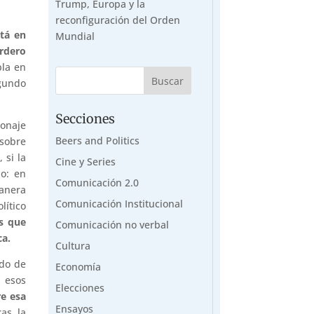
Trump, Europa y la
reconfiguración del Orden
tá en
Mundial
rdero
bla en
egundo
Secciones
onaje
Beers and Politics
 sobre
 si la
Cine y Series
lo: en
Comunicación 2.0
anera
Comunicación Institucional
lítico
s que
Comunicación no verbal
ca.
Cultura
odo de
Economía
n esos
Elecciones
re esa
Ensayos
as la