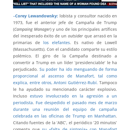
–
Corey Lewandowsky:
lobista y consultor nacido en
1973, fue el anterior jefe de Campaña de Trump
(
Campaing Manager
) y uno de los principales artífices
del inesperado éxito de un
outsider
que arrasó en la
primarias de
los elefantes
. Es nativo de Lowell
(Massachusetts). Con el candidato comparte su estilo
polémico. El giro de la Campaña destinado a
convertir a Trump en un líder ‘presidenciable’ le ha
perjudicado.
Su poder ha ido menguando de forma
proporcional al ascenso de Manafort, tal como
explica, entre otros,
Antoni Gutiérrez-Rubí
.
Tampoco
le ha ayudado su mencionado carácter explosivo.
Incluso
estuvo involucrado en la agresión a un
periodista
.
Fue despedido el pasado mes de marzo
durante una reunión del equipo de campaña
celebrada en las oficinas de Trump en Manhattan
.
Citando fuentes de la ‘ABC’, el periódico ’20 minutos’
comenta que
su «falta de sintonía» con Manafort