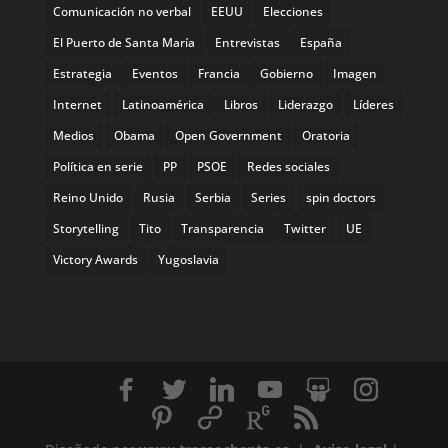
Comunicación no verbal
EEUU
Elecciones
El Puerto de Santa María
Entrevistas
España
Estrategia
Eventos
Francia
Gobierno
Imagen
Internet
Latinoamérica
Libros
Liderazgo
Líderes
Medios
Obama
Open Government
Oratoria
Política en serie
PP
PSOE
Redes sociales
Reino Unido
Rusia
Serbia
Series
spin doctors
Storytelling
Tito
Transparencia
Twitter
UE
Victory Awards
Yugoslavia