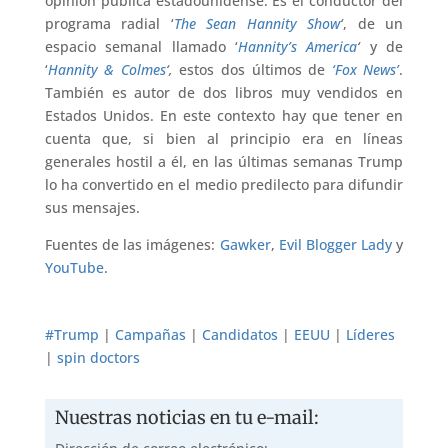
opinión pública estadounidense. Es el conductor del
programa radial ‘
The Sean Hannity Show
‘
, de un
espacio semanal llamado ‘
Hannity’s America
‘
y de
‘
Hannity & Colmes
‘,
estos dos últimos de
‘Fox News’
.
También es autor de dos libros muy vendidos en
Estados Unidos. En este contexto hay que tener en
cuenta que, si bien al principio era en líneas
generales hostil a él, en las últimas semanas Trump
lo ha convertido en el medio predilecto para difundir
sus mensajes.
Fuentes de las imágenes:
Gawker
,
Evil Blogger Lady
y
YouTube
.
#Trump
|
Campañas
|
Candidatos
|
EEUU
|
Líderes
|
spin doctors
Nuestras noticias en tu e-mail: