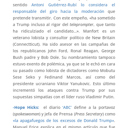
sentido
Antoni Gutiérrez-Rubí lo considera el
responsable del giro hacia la moderación
que
pretende transmitir. Con este empeño, «ha sometido
a Trump incluso al rigor del
teleprompter
, que tanto
ha ridiculziado el candidato…». Manfort es un
veterano lobista y consultor político de New Britain
(Connectticut). Ha sido asesor en las campañas de
los republicanos John Ford, Ronal Reagan, George
Bush padre y Bob Dole. Su nombramiento tampoco
estuvo exento de polémica, ya que se le echó en cara
su pasado como lobista de dictadores como Mobutu
Sese Seko y Fedinand Marcos, así como del
presidente ucraniano Viktor Yanukovic. Esto último
incrementó los ataques contra Trump por sus
supuestas simpatías con el líder ruso Vladimir Putin.
-Hope Hicks:
el diario
‘ABC’
define a la portavoz
(
spokeswoman
) y jefa de Prensa (
Press Secretary
) como
«la apagafuegos de los excesos de Donald Trump»
.
Manuel Erice explica en el mismo artículo que fue