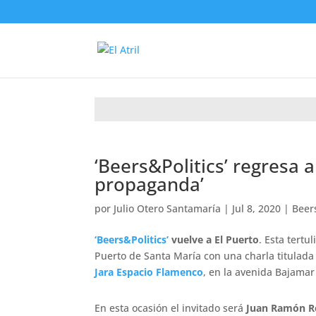
‘Beers&Politics’ regresa a
propaganda’
por
Julio Otero Santamaría
|
Jul 8, 2020
|
Beers
‘Beers&Politics’
vuelve a El Puerto
. Esta tertu
Puerto de Santa María con una charla titulad
Jara Espacio Flamenco
, en la avenida Bajamar 
En esta ocasión el invitado será
Juan Ramón R