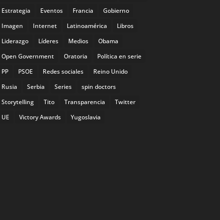
Estrategia
Eventos
Francia
Gobierno
Imagen
Internet
Latinoamérica
Libros
Liderazgo
Líderes
Medios
Obama
Open Government
Oratoria
Política en serie
PP
PSOE
Redes sociales
Reino Unido
Rusia
Serbia
Series
spin doctors
Storytelling
Tito
Transparencia
Twitter
UE
Victory Awards
Yugoslavia