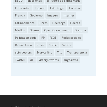
EEUU
Elecciones
El Puerto de Santa María
Entrevistas
España
Estrategia
Eventos
Francia
Gobierno
Imagen
Internet
Latinoamérica
Libros
Liderazgo
Líderes
Medios
Obama
Open Government
Oratoria
Política en serie
PP
PSOE
Redes sociales
Reino Unido
Rusia
Serbia
Series
spin doctors
Storytelling
Tito
Transparencia
Twitter
UE
Victory Awards
Yugoslavia