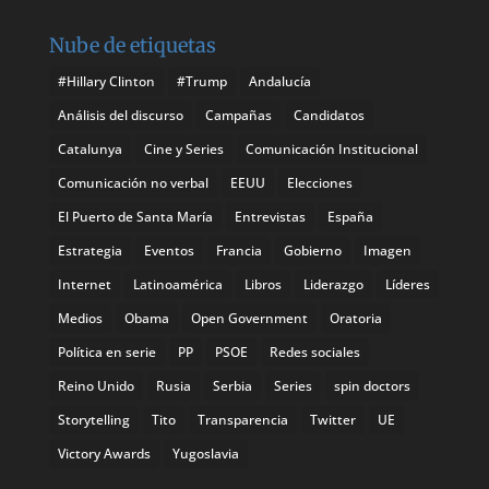
Nube de etiquetas
#Hillary Clinton
#Trump
Andalucía
Análisis del discurso
Campañas
Candidatos
Catalunya
Cine y Series
Comunicación Institucional
Comunicación no verbal
EEUU
Elecciones
El Puerto de Santa María
Entrevistas
España
Estrategia
Eventos
Francia
Gobierno
Imagen
Internet
Latinoamérica
Libros
Liderazgo
Líderes
Medios
Obama
Open Government
Oratoria
Política en serie
PP
PSOE
Redes sociales
Reino Unido
Rusia
Serbia
Series
spin doctors
Storytelling
Tito
Transparencia
Twitter
UE
Victory Awards
Yugoslavia