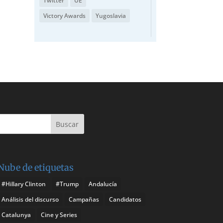
Twitter
UE
Victory Awards
Yugoslavia
Nube de etiquetas
#Hillary Clinton
#Trump
Andalucía
Análisis del discurso
Campañas
Candidatos
Catalunya
Cine y Series