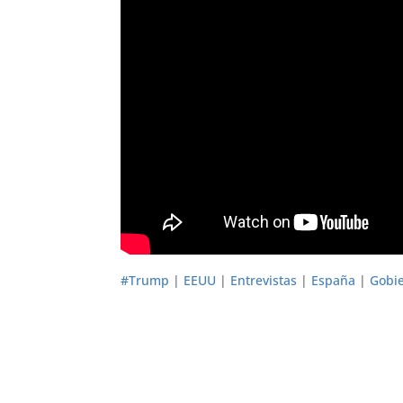
#Trump
|
EEUU
|
Entrevistas
|
España
|
Gobi