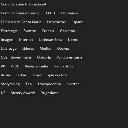
Comunicación Institucional
Comunicación no verbal
EEUU
Elecciones
El Puerto de Santa María
Entrevistas
España
Estrategia
Eventos
Francia
Gobierno
Imagen
Internet
Latinoamérica
Libros
Liderazgo
Líderes
Medios
Obama
Open Government
Oratoria
Política en serie
PP
PSOE
Redes sociales
Reino Unido
Rusia
Serbia
Series
spin doctors
Storytelling
Tito
Transparencia
Twitter
UE
Victory Awards
Yugoslavia