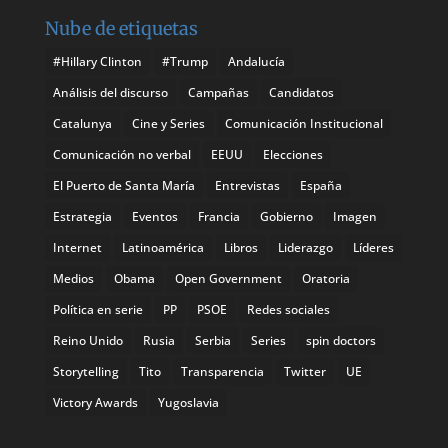
Nube de etiquetas
#Hillary Clinton
#Trump
Andalucía
Análisis del discurso
Campañas
Candidatos
Catalunya
Cine y Series
Comunicación Institucional
Comunicación no verbal
EEUU
Elecciones
El Puerto de Santa María
Entrevistas
España
Estrategia
Eventos
Francia
Gobierno
Imagen
Internet
Latinoamérica
Libros
Liderazgo
Líderes
Medios
Obama
Open Government
Oratoria
Política en serie
PP
PSOE
Redes sociales
Reino Unido
Rusia
Serbia
Series
spin doctors
Storytelling
Tito
Transparencia
Twitter
UE
Victory Awards
Yugoslavia