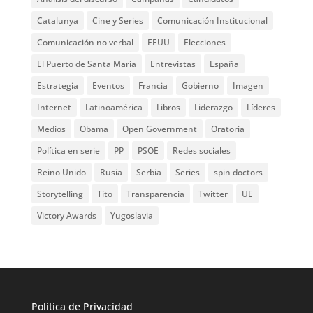
Catalunya
Cine y Series
Comunicación Institucional
Comunicación no verbal
EEUU
Elecciones
El Puerto de Santa María
Entrevistas
España
Estrategia
Eventos
Francia
Gobierno
Imagen
Internet
Latinoamérica
Libros
Liderazgo
Líderes
Medios
Obama
Open Government
Oratoria
Política en serie
PP
PSOE
Redes sociales
Reino Unido
Rusia
Serbia
Series
spin doctors
Storytelling
Tito
Transparencia
Twitter
UE
Victory Awards
Yugoslavia
Política de
Privacidad