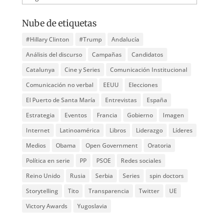
Nube de etiquetas
#Hillary Clinton
#Trump
Andalucía
Análisis del discurso
Campañas
Candidatos
Catalunya
Cine y Series
Comunicación Institucional
Comunicación no verbal
EEUU
Elecciones
El Puerto de Santa María
Entrevistas
España
Estrategia
Eventos
Francia
Gobierno
Imagen
Internet
Latinoamérica
Libros
Liderazgo
Líderes
Medios
Obama
Open Government
Oratoria
Política en serie
PP
PSOE
Redes sociales
Reino Unido
Rusia
Serbia
Series
spin doctors
Storytelling
Tito
Transparencia
Twitter
UE
Victory Awards
Yugoslavia