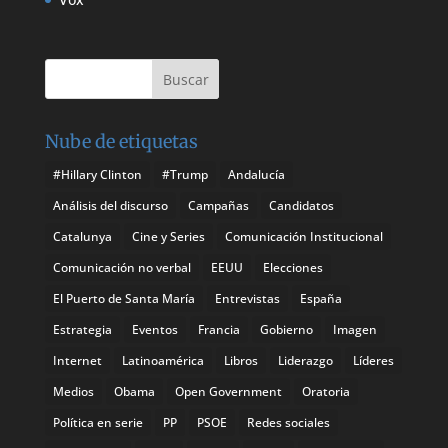
Nube de etiquetas
#Hillary Clinton
#Trump
Andalucía
Análisis del discurso
Campañas
Candidatos
Catalunya
Cine y Series
Comunicación Institucional
Comunicación no verbal
EEUU
Elecciones
El Puerto de Santa María
Entrevistas
España
Estrategia
Eventos
Francia
Gobierno
Imagen
Internet
Latinoamérica
Libros
Liderazgo
Líderes
Medios
Obama
Open Government
Oratoria
Política en serie
PP
PSOE
Redes sociales