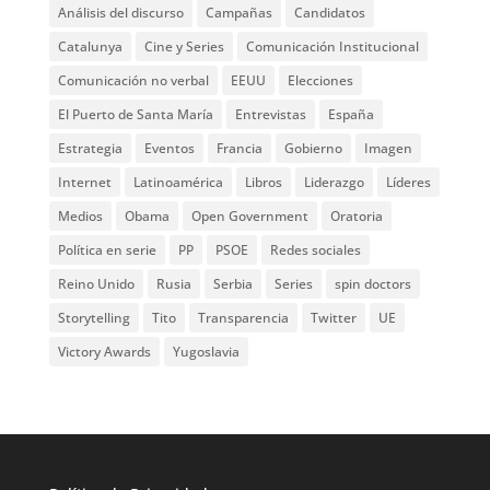
Análisis del discurso
Campañas
Candidatos
Catalunya
Cine y Series
Comunicación Institucional
Comunicación no verbal
EEUU
Elecciones
El Puerto de Santa María
Entrevistas
España
Estrategia
Eventos
Francia
Gobierno
Imagen
Internet
Latinoamérica
Libros
Liderazgo
Líderes
Medios
Obama
Open Government
Oratoria
Política en serie
PP
PSOE
Redes sociales
Reino Unido
Rusia
Serbia
Series
spin doctors
Storytelling
Tito
Transparencia
Twitter
UE
Victory Awards
Yugoslavia