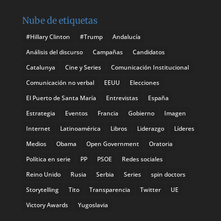
Nube de etiquetas
#Hillary Clinton
#Trump
Andalucía
Análisis del discurso
Campañas
Candidatos
Catalunya
Cine y Series
Comunicación Institucional
Comunicación no verbal
EEUU
Elecciones
El Puerto de Santa María
Entrevistas
España
Estrategia
Eventos
Francia
Gobierno
Imagen
Internet
Latinoamérica
Libros
Liderazgo
Líderes
Medios
Obama
Open Government
Oratoria
Política en serie
PP
PSOE
Redes sociales
Reino Unido
Rusia
Serbia
Series
spin doctors
Storytelling
Tito
Transparencia
Twitter
UE
Victory Awards
Yugoslavia