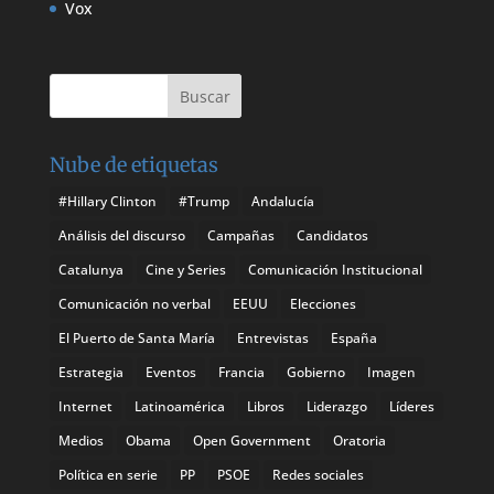
Vox
Nube de etiquetas
#Hillary Clinton
#Trump
Andalucía
Análisis del discurso
Campañas
Candidatos
Catalunya
Cine y Series
Comunicación Institucional
Comunicación no verbal
EEUU
Elecciones
El Puerto de Santa María
Entrevistas
España
Estrategia
Eventos
Francia
Gobierno
Imagen
Internet
Latinoamérica
Libros
Liderazgo
Líderes
Medios
Obama
Open Government
Oratoria
Política en serie
PP
PSOE
Redes sociales