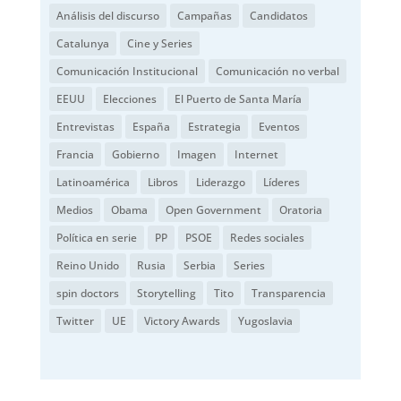
Análisis del discurso
Campañas
Candidatos
Catalunya
Cine y Series
Comunicación Institucional
Comunicación no verbal
EEUU
Elecciones
El Puerto de Santa María
Entrevistas
España
Estrategia
Eventos
Francia
Gobierno
Imagen
Internet
Latinoamérica
Libros
Liderazgo
Líderes
Medios
Obama
Open Government
Oratoria
Política en serie
PP
PSOE
Redes sociales
Reino Unido
Rusia
Serbia
Series
spin doctors
Storytelling
Tito
Transparencia
Twitter
UE
Victory Awards
Yugoslavia