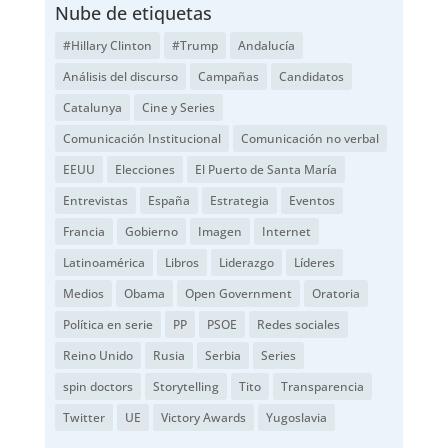
Nube de etiquetas
#Hillary Clinton
#Trump
Andalucía
Análisis del discurso
Campañas
Candidatos
Catalunya
Cine y Series
Comunicación Institucional
Comunicación no verbal
EEUU
Elecciones
El Puerto de Santa María
Entrevistas
España
Estrategia
Eventos
Francia
Gobierno
Imagen
Internet
Latinoamérica
Libros
Liderazgo
Líderes
Medios
Obama
Open Government
Oratoria
Política en serie
PP
PSOE
Redes sociales
Reino Unido
Rusia
Serbia
Series
spin doctors
Storytelling
Tito
Transparencia
Twitter
UE
Victory Awards
Yugoslavia