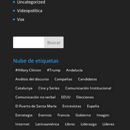
Uncategorized
Videopolítica
Vox
Nube de etiquetas
#Hillary Clinton
#Trump
Andalucía
Análisis del discurso
Campañas
Candidatos
Catalunya
Cine y Series
Comunicación Institucional
Comunicación no verbal
EEUU
Elecciones
El Puerto de Santa María
Entrevistas
España
Estrategia
Eventos
Francia
Gobierno
Imagen
Internet
Latinoamérica
Libros
Liderazgo
Líderes