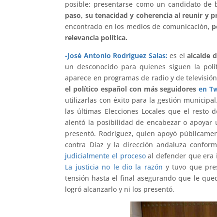
posible: presentarse como un candidato de b
paso, su tenacidad y coherencia al reunir y p
encontrado en los medios de comunicación,
p
relevancia política.
-José Antonio Rodríguez Salas:
es el
alcalde 
un desconocido para quienes siguen la polí
aparece en programas de radio y de televisió
el político español con más seguidores
en Tw
utilizarlas con éxito para la gestión municip
las últimas Elecciones Locales que el resto 
alentó la posibilidad de encabezar o apoyar 
presentó. Rodríguez, quien apoyó públicamen
contra Díaz y la dirección andaluza confo
judicialmente el proceso
al defender que era i
La justicia no le dio la razón
y tuvo que pres
tensión hasta el final asegurando que le que
logró alcanzarlo y ni los presentó.