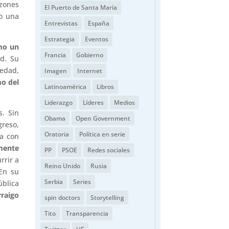
azones
El Puerto de Santa María
do una
Entrevistas
España
Estrategia
Eventos
mo un
Francia
Gobierno
d. Su
iedad,
Imagen
Internet
mo del
Latinoamérica
Libros
Liderazgo
Líderes
Medios
s. Sin
Obama
Open Government
reso,
Oratoria
Política en serie
ia con
mente
PP
PSOE
Redes sociales
rrir a
Reino Unido
Rusia
n su
Serbia
Series
ública
rraigo
spin doctors
Storytelling
Tito
Transparencia