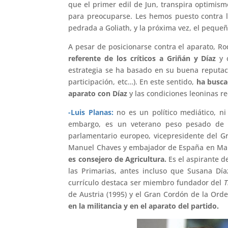
que el primer edil de Jun, transpira optimismo
para preocuparse. Les hemos puesto contra 
pedrada a Goliath, y la próxima vez, el peque
A pesar de posicionarse contra el aparato, R
referente de los críticos a Griñán y Díaz
y c
estrategia se ha basado en su buena reputac
participación, etc…). En este sentido,
ha busca
aparato con Díaz
y las condiciones leoninas re
-Luis Planas:
no es un político mediático, ni
embargo, es un veterano peso pesado de l
parlamentario europeo, vicepresidente del Gr
Manuel Chaves y embajador de España en Marr
es consejero de Agricultura.
Es el aspirante d
las Primarias, antes incluso que Susana Dí
currículo destaca ser miembro fundador del
T
de Austria (1995) y el Gran Cordón de la Ord
en la militancia y en el aparato del partido.