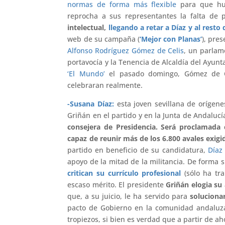
normas de forma más flexible
para que hub
reprocha a sus representantes la falta de 
intelectual,
llegando a retar a Díaz y al resto
web de su campaña (
‘Mejor con Planas’
), pre
Alfonso Rodríguez Gómez de Celis
, un parlam
portavocía y la Tenencia de Alcaldía del Ayunt
‘El Mundo’
el pasado domingo, Gómez de Ce
celebraran realmente.
-Susana Díaz:
esta joven sevillana de orígen
Griñán en el partido y en la Junta de Andaluc
consejera de Presidencia.
Será proclamada c
capaz de reunir más de los 6.800 avales exigi
partido en beneficio de su candidatura,
Díaz
apoyo de la mitad de la militancia. De forma s
critican su currículo profesional
(sólo ha tr
escaso mérito. El presidente
Griñán elogia su 
que, a su juicio, le ha servido para
soluciona
pacto de Gobierno en la comunidad andaluza
tropiezos, si bien es verdad que a partir de 