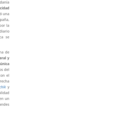
danía
cidad
zó una
mpaña,
por la
diario
ca se
cha de
eral y
 única
os del
con el
erecha
chik
y
alidad
nen un
andes