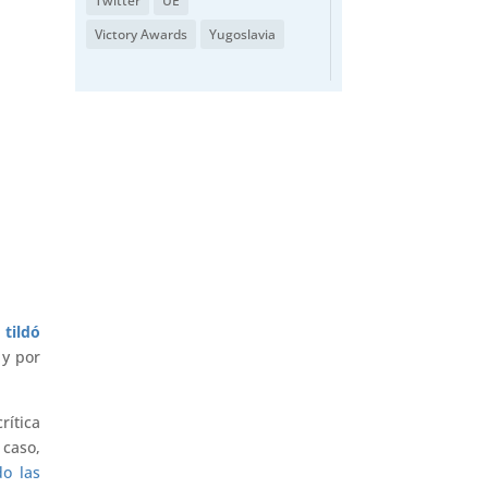
Twitter
UE
Victory Awards
Yugoslavia
 tildó
 y por
rítica
 caso,
do las