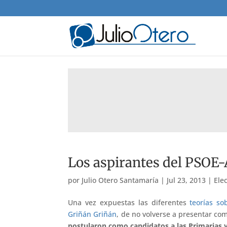
Los aspirantes del PSOE-A
por
Julio Otero Santamaría
|
Jul 23, 2013
|
Ele
Una vez expuestas las diferentes
teorías so
Griñán Griñán
, de no volverse a presentar c
postularon como candidatos a las Primarias y