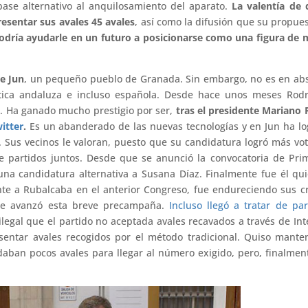
ase alternativo al anquilosamiento del aparato.
La valentía de 
resentar sus avales 45 avales
, así como la difusión que su propue
odría ayudarle en un futuro a posicionarse como una figura de
de Jun
, un pequeño pueblo de Granada. Sin embargo, no es en ab
tica andaluza e incluso española. Desde hace unos meses Rodr
n. Ha ganado mucho prestigio por ser,
tras el presidente Mariano 
itter
.
Es un abanderado de las nuevas tecnologías y en Jun ha l
al. Sus vecinos le valoran, puesto que su candidatura logró más vo
de partidos juntos. Desde que se anunció la convocatoria de Pri
una candidatura alternativa a Susana Díaz. Finalmente fue él qu
te a Rubalcaba en el anterior Congreso, fue endureciendo sus cr
rme avanzó esta breve precampaña.
Incluso llegó a tratar de par
legal que el partido no aceptada avales recavados a través de Int
entar avales recogidos por el método tradicional. Quiso mante
daban pocos avales para llegar al número exigido, pero, finalmen