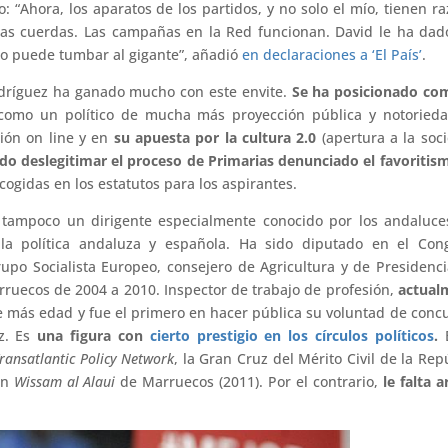
: “Ahora, los aparatos de los partidos, y no solo el mío, tienen r
las cuerdas. Las campañas en la Red funcionan. David le ha da
ño puede tumbar al gigante”, añadió
en declaraciones a ‘El País’
.
odríguez ha ganado mucho con este envite.
Se ha posicionado co
omo un político de mucha más proyección pública y notorieda
ión on line y en
su apuesta por la cultura 2.0
(apertura a la soc
do deslegitimar el proceso de Primarias denunciado el favoritis
cogidas en los estatutos para los aspirantes.
 tampoco un dirigente especialmente conocido por los andaluce
a política andaluza y española. Ha sido diputado en el Cong
upo Socialista Europeo, consejero de Agricultura y de Presidenc
uecos de 2004 a 2010. Inspector de trabajo de profesión,
actual
e más edad y fue el primero en hacer pública su voluntad de concu
az. Es
una figura con
cierto prestigio en los círculos políticos
.
E
ransatlantic Policy Network
, la Gran Cruz del Mérito Civil de la Rep
en
Wissam al Alaui
de Marruecos (2011). Por el contrario,
le falta a