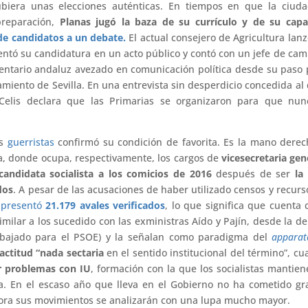
iera unas elecciones auténticas. En tiempos en que la ciuda
preparación,
Planas jugó la baza de su currículo y de su capa
 de candidatos a un debate.
El actual consejero de Agricultura lan
sentó su candidatura en un acto público y contó con un jefe de ca
entario andaluz avezado en comunicación política desde su paso 
amiento de Sevilla. En una entrevista sin desperdicio concedida al 
lis declara que las Primarias se organizaron para que nun
es
guerristas
confirmó su condición de favorita. Es la mano dere
ía, donde ocupa, respectivamente, los cargos de
vicesecretaria gen
andidata socialista a los comicios de 2016
después de ser
la
dos
. A pesar de las acusaciones de haber utilizado censos y recurs
 presentó
21.179 avales verificados
, lo que significa que cuenta 
imilar a los sucedido con las exministras Aído y Pajín, desde la d
abajado para el PSOE) y la señalan como paradigma del
apparat
actitud “nada sectaria
en el sentido institucional del término”, cu
r problemas con IU
, formación con la que los socialistas mantie
. En el escaso año que lleva en el Gobierno no ha cometido gr
ahora sus movimientos se analizarán con una lupa mucho mayor.