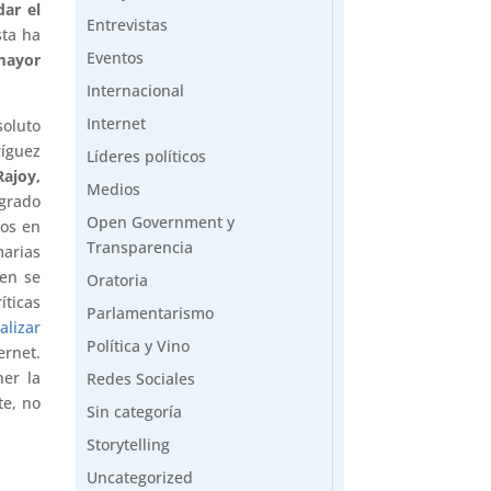
dar el
Entrevistas
sta ha
Eventos
 mayor
Internacional
Internet
soluto
íguez
Líderes políticos
Rajoy,
Medios
ogrado
Open Government y
tos en
Transparencia
marias
ien se
Oratoria
íticas
Parlamentarismo
alizar
Política y Vino
ernet.
ner la
Redes Sociales
te, no
Sin categoría
Storytelling
Uncategorized