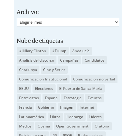
Archivo:
Archivo:
Nube de etiquetas
#Hillary Clinton
#Trump
Andalucía
Análisis del discurso
Campañas
Candidatos
Catalunya
Cine y Series
Comunicación Institucional
Comunicación no verbal
EEUU
Elecciones
El Puerto de Santa María
Entrevistas
España
Estrategia
Eventos
Francia
Gobierno
Imagen
Internet
Latinoamérica
Libros
Liderazgo
Líderes
Medios
Obama
Open Government
Oratoria
Política en serie
PP
PSOE
Redes sociales