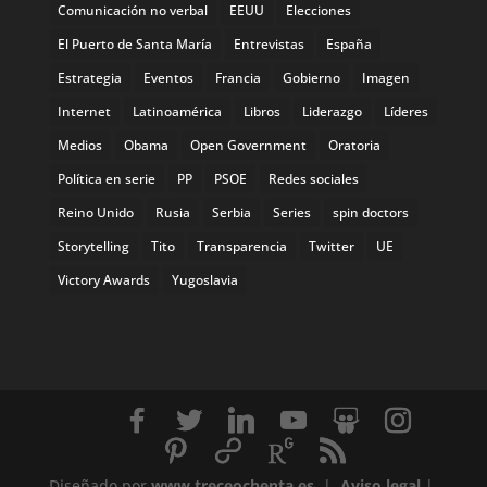
Comunicación no verbal
EEUU
Elecciones
El Puerto de Santa María
Entrevistas
España
Estrategia
Eventos
Francia
Gobierno
Imagen
Internet
Latinoamérica
Libros
Liderazgo
Líderes
Medios
Obama
Open Government
Oratoria
Política en serie
PP
PSOE
Redes sociales
Reino Unido
Rusia
Serbia
Series
spin doctors
Storytelling
Tito
Transparencia
Twitter
UE
Victory Awards
Yugoslavia
Diseñado por
www.treceochenta.es
|
Aviso legal
|