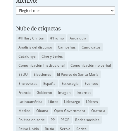
Archivo:
Archivo:
Nube de etiquetas
#Hillary Clinton
#Trump
Andalucía
Análisis del discurso
Campañas
Candidatos
Catalunya
Cine y Series
Comunicación Institucional
Comunicación no verbal
EEUU
Elecciones
El Puerto de Santa María
Entrevistas
España
Estrategia
Eventos
Francia
Gobierno
Imagen
Internet
Latinoamérica
Libros
Liderazgo
Líderes
Medios
Obama
Open Government
Oratoria
Política en serie
PP
PSOE
Redes sociales
Reino Unido
Rusia
Serbia
Series