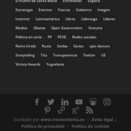
El Puerto de Santa María
Entrevistas
España
Estrategia
Eventos
Francia
Gobierno
Imagen
Internet
Latinoamérica
Libros
Liderazgo
Líderes
Medios
Obama
Open Government
Oratoria
Política en serie
PP
PSOE
Redes sociales
Reino Unido
Rusia
Serbia
Series
spin doctors
Storytelling
Tito
Transparencia
Twitter
UE
Victory Awards
Yugoslavia
Diseñado por
www.treceochenta.es
|
Aviso legal
|
Política de privacidad
|
Política de cookies