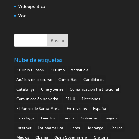
Videopolítica
Vox
Nube de etiquetas
#Hillary Clinton
#Trump
Andalucía
Análisis del discurso
Campañas
Candidatos
Catalunya
Cine y Series
Comunicación Institucional
Comunicación no verbal
EEUU
Elecciones
El Puerto de Santa María
Entrevistas
España
Estrategia
Eventos
Francia
Gobierno
Imagen
Internet
Latinoamérica
Libros
Liderazgo
Líderes
Medios
Obama
Open Government
Oratoria