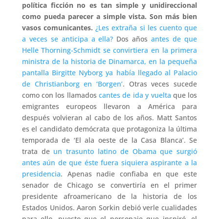
política ficción no es tan simple y unidireccional
como pueda parecer a simple vista. Son más bien
vasos comunicantes.
¿Les extraña si les cuento que
a veces se anticipa a ella?
Dos años
antes de que
Helle Thorning-Schmidt se convirtiera en la primera
ministra de la historia de Dinamarca, en la pequeña
pantalla Birgitte Nyborg ya había llegado al Palacio
de Christianborg en ‘Borgen’
. Otras veces sucede
como con los llamados
cantes de ida y vuelta
que los
emigrantes europeos llevaron a América para
después volvieran al cabo de los años. Matt Santos
es el candidato demócrata que protagoniza la última
temporada de ‘El ala oeste de la Casa Blanca’. Se
trata de
un trasunto latino de Obama que surgió
antes aún de que éste fuera siquiera aspirante a la
presidencia
. Apenas nadie confiaba en que este
senador de Chicago se convertiría en el primer
presidente afroamericano de la historia de los
Estados Unidos. Aaron Sorkin debió verle cualidades
para ello, puesto que el personaje que inspiró, el