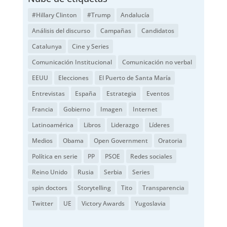
#Hillary Clinton
#Trump
Andalucía
Análisis del discurso
Campañas
Candidatos
Catalunya
Cine y Series
Comunicación Institucional
Comunicación no verbal
EEUU
Elecciones
El Puerto de Santa María
Entrevistas
España
Estrategia
Eventos
Francia
Gobierno
Imagen
Internet
Latinoamérica
Libros
Liderazgo
Líderes
Medios
Obama
Open Government
Oratoria
Política en serie
PP
PSOE
Redes sociales
Reino Unido
Rusia
Serbia
Series
spin doctors
Storytelling
Tito
Transparencia
Twitter
UE
Victory Awards
Yugoslavia