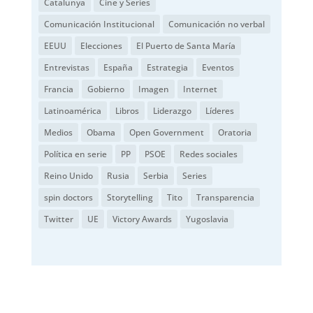
Catalunya
Cine y Series
Comunicación Institucional
Comunicación no verbal
EEUU
Elecciones
El Puerto de Santa María
Entrevistas
España
Estrategia
Eventos
Francia
Gobierno
Imagen
Internet
Latinoamérica
Libros
Liderazgo
Líderes
Medios
Obama
Open Government
Oratoria
Política en serie
PP
PSOE
Redes sociales
Reino Unido
Rusia
Serbia
Series
spin doctors
Storytelling
Tito
Transparencia
Twitter
UE
Victory Awards
Yugoslavia