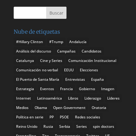
Nube de etiquetas
#Hillary Clinton
#Trump
Andalucía
Análisis del discurso
Campañas
Candidatos
Catalunya
Cine y Series
Comunicación Institucional
Comunicación no verbal
EEUU
Elecciones
El Puerto de Santa María
Entrevistas
España
Estrategia
Eventos
Francia
Gobierno
Imagen
Internet
Latinoamérica
Libros
Liderazgo
Líderes
Medios
Obama
Open Government
Oratoria
Política en serie
PP
PSOE
Redes sociales
Reino Unido
Rusia
Serbia
Series
spin doctors
Storytelling
Tito
Transparencia
Twitter
UE