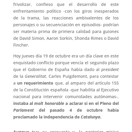
frivolizar, confieso que el desarrollo de este
enfrentamiento político -con los giros inesperados
de la trama, las reacciones ambivalentes de los
personajes o su secuenciación en episodios- podrían
ser materia prima de primera calidad para guiones
de David Simon, Aaron Sorkin, Shonda Rimes o David
Fincher.
Hoy jueves día 19 de octubre era un día clave en este
enquistado conflicto porque vencía el segundo plazo
que el Gobierno de España había dado al
president
de la
Generalitat
, Carles Puigdemont, para contestar
a
un requerimiento
que, al amparo del artículo 155
de la Constitución española -que habilita al Ejecutivo
nacional para intervenir comunidades autónomas-,
instaba al
molt honorable
a aclarar si en el Pleno del
Parlament
del pasado 4 de octubre había
proclamado la independencia de
Catalunya
.
Aunque
tras su respuesta y -la posterior misiva