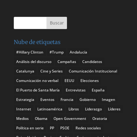
Nube de etiquetas
#Hillary Clinton
#Trump
Andalucía
Análisis del discurso
Campañas
Candidatos
Catalunya
Cine y Series
Comunicación Institucional
Comunicación no verbal
EEUU
Elecciones
El Puerto de Santa María
Entrevistas
España
Estrategia
Eventos
Francia
Gobierno
Imagen
Internet
Latinoamérica
Libros
Liderazgo
Líderes
Medios
Obama
Open Government
Oratoria
Política en serie
PP
PSOE
Redes sociales