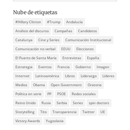
Nube de etiquetas
#Hillary Clinton
#Trump
Andalucía
Análisis del discurso
Campañas
Candidatos
Catalunya
Cine y Series
Comunicación Institucional
Comunicación no verbal
EEUU
Elecciones
El Puerto de Santa María
Entrevistas
España
Estrategia
Eventos
Francia
Gobierno
Imagen
Internet
Latinoamérica
Libros
Liderazgo
Líderes
Medios
Obama
Open Government
Oratoria
Política en serie
PP
PSOE
Redes sociales
Reino Unido
Rusia
Serbia
Series
spin doctors
Storytelling
Tito
Transparencia
Twitter
UE
Victory Awards
Yugoslavia