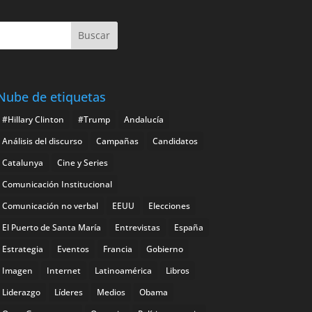
Nube de etiquetas
#Hillary Clinton
#Trump
Andalucía
Análisis del discurso
Campañas
Candidatos
Catalunya
Cine y Series
Comunicación Institucional
Comunicación no verbal
EEUU
Elecciones
El Puerto de Santa María
Entrevistas
España
Estrategia
Eventos
Francia
Gobierno
Imagen
Internet
Latinoamérica
Libros
Liderazgo
Líderes
Medios
Obama