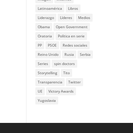
Latinoamérica
Libros
Liderazgo
Líderes
Medios
Obama
Open Government
Oratoria
Política en serie
PP
PSOE
Redes sociales
Reino Unido
Rusia
Serbia
Series
spin doctors
Storytelling
Tito
Transparencia
Twitter
UE
Victory Awards
Yugoslavia