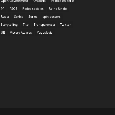
Open Government
Oratoria
Política en serie
PP
PSOE
Redes sociales
Reino Unido
Rusia
Serbia
Series
spin doctors
Storytelling
Tito
Transparencia
Twitter
UE
Victory Awards
Yugoslavia